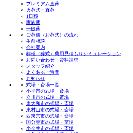
プレミアム直葬
火葬式・直葬
1日葬
家族葬
一般葬
ご葬儀（お葬式）の流れ
生前相談
会社案内
葬儀（葬式）費用見積もりシミュレーション
お問い合わせ・資料請求
スタッフ紹介
よくあるご質問
お知らせ
式場・斎場一覧
小平市の式場・斎場
立川市の式場・斎場
東大和市の式場・斎場
東村山市の式場・斎場
西東京市の式場・斎場
国分寺市の式場・斎場
小金井市の式場・斎場