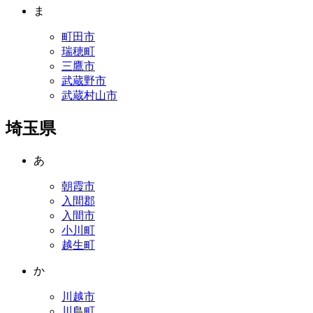
ま
町田市
瑞穂町
三鷹市
武蔵野市
武蔵村山市
埼玉県
あ
朝霞市
入間郡
入間市
小川町
越生町
か
川越市
川島町