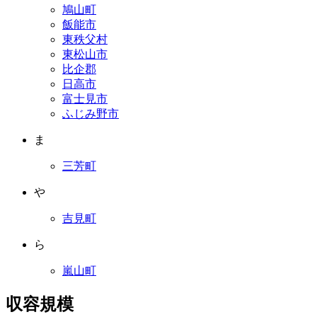
鳩山町
飯能市
東秩父村
東松山市
比企郡
日高市
富士見市
ふじみ野市
ま
三芳町
や
吉見町
ら
嵐山町
収容規模