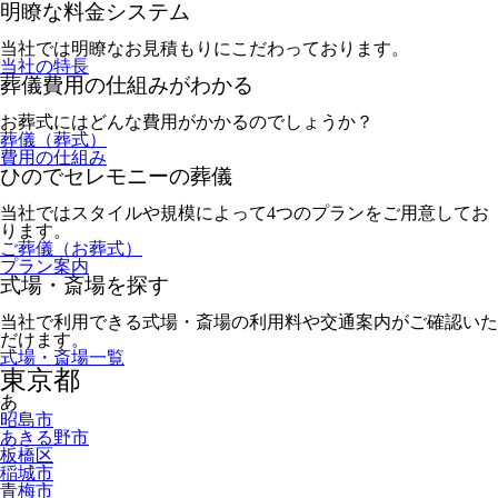
明瞭な料金システム
当社では明瞭なお見積もりにこだわっております。
当社の特長
葬儀費用の仕組みがわかる
お葬式にはどんな費用がかかるのでしょうか？
葬儀（葬式）
費用の仕組み
ひのでセレモニーの葬儀
当社ではスタイルや規模によって4つのプランをご用意してお
ります。
ご葬儀（お葬式）
プラン案内
式場・斎場を探す
当社で利用できる式場・斎場の利用料や交通案内がご確認いた
だけます。
式場・斎場一覧
東京都
あ
昭島市
あきる野市
板橋区
稲城市
青梅市