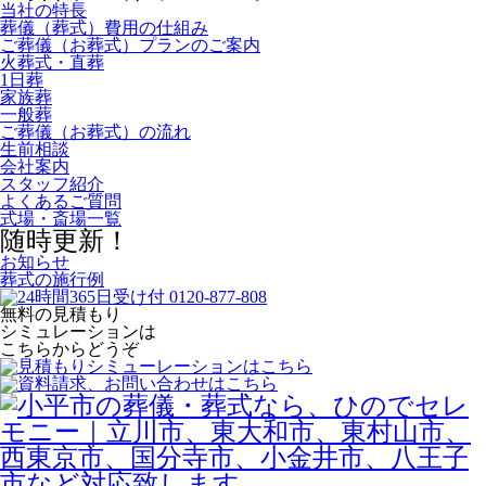
当社の特長
葬儀（葬式）費用の仕組み
ご葬儀（お葬式）プランのご案内
火葬式・直葬
1日葬
家族葬
一般葬
ご葬儀（お葬式）の流れ
生前相談
会社案内
スタッフ紹介
よくあるご質問
式場・斎場一覧
随時更新！
お知らせ
葬式の施行例
無料の見積もり
シミュレーションは
こちらからどうぞ