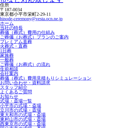
住所
〒187-0034
東京都小平市栄町2-29-11
hinode-ceremony@vesta.ocn.ne.jp
ホーム
当社の特長
葬儀（葬式）費用の仕組み
ご葬儀（お葬式）プランのご案内
プレミアム直葬
火葬式・直葬
1日葬
家族葬
一般葬
ご葬儀（お葬式）の流れ
生前相談
会社案内
葬儀（葬式）費用見積もりシミュレーション
お問い合わせ・資料請求
スタッフ紹介
よくあるご質問
お知らせ
式場・斎場一覧
小平市の式場・斎場
立川市の式場・斎場
東大和市の式場・斎場
東村山市の式場・斎場
西東京市の式場・斎場