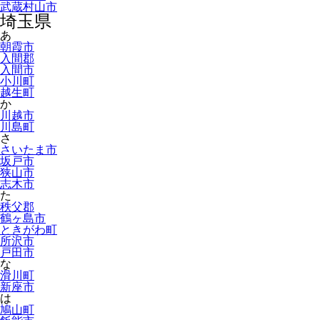
武蔵村山市
埼玉県
あ
朝霞市
入間郡
入間市
小川町
越生町
か
川越市
川島町
さ
さいたま市
坂戸市
狭山市
志木市
た
秩父郡
鶴ヶ島市
ときがわ町
所沢市
戸田市
な
滑川町
新座市
は
鳩山町