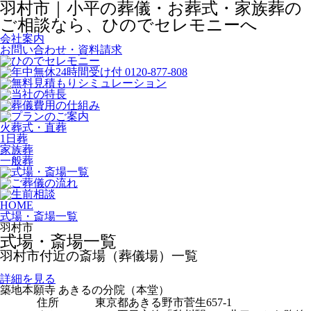
羽村市｜小平の葬儀・お葬式・家族葬の
ご相談なら、ひのでセレモニーへ
会社案内
お問い合わせ・資料請求
火葬式・直葬
1日葬
家族葬
一般葬
HOME
式場・斎場一覧
羽村市
式場・斎場一覧
羽村市付近の斎場（葬儀場）一覧
詳細を見る
築地本願寺 あきるの分院（本堂）
住所
東京都あきる野市菅生657-1