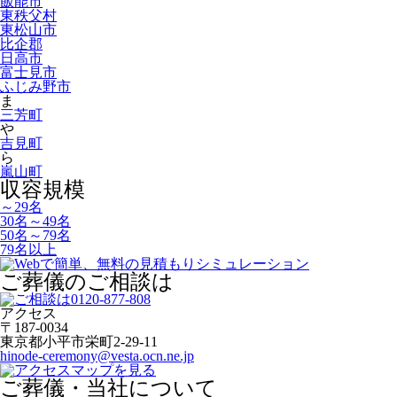
飯能市
東秩父村
東松山市
比企郡
日高市
富士見市
ふじみ野市
ま
三芳町
や
吉見町
ら
嵐山町
収容規模
～29名
30名～49名
50名～79名
79名以上
ご葬儀のご相談は
アクセス
〒187-0034
東京都小平市栄町2-29-11
hinode-ceremony@vesta.ocn.ne.jp
ご葬儀・当社について