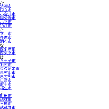
か
清瀬市
国立市
小金井市
国分寺市
小平市
狛江市
た
立川市
多摩市
調布市
な
西多摩郡
西東京市
は
八王子市
羽村市
東久留米市
東村山市
東大和市
日野市
府中市
福生市
ま
町田市
瑞穂町
三鷹市
武蔵野市