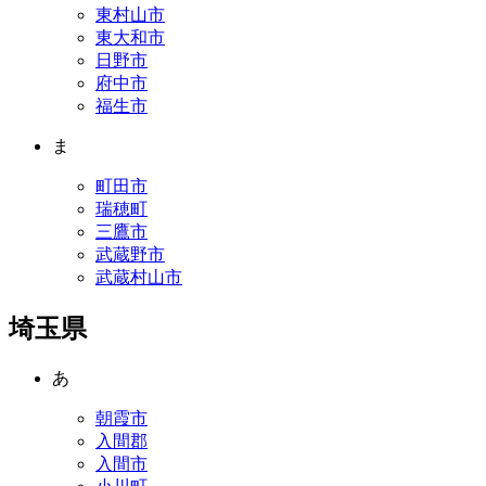
東村山市
東大和市
日野市
府中市
福生市
ま
町田市
瑞穂町
三鷹市
武蔵野市
武蔵村山市
埼玉県
あ
朝霞市
入間郡
入間市