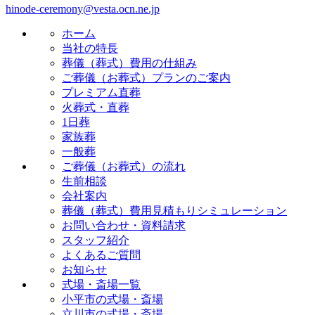
hinode-ceremony@vesta.ocn.ne.jp
ホーム
当社の特長
葬儀（葬式）費用の仕組み
ご葬儀（お葬式）プランのご案内
プレミアム直葬
火葬式・直葬
1日葬
家族葬
一般葬
ご葬儀（お葬式）の流れ
生前相談
会社案内
葬儀（葬式）費用見積もりシミュレーション
お問い合わせ・資料請求
スタッフ紹介
よくあるご質問
お知らせ
式場・斎場一覧
小平市の式場・斎場
立川市の式場・斎場