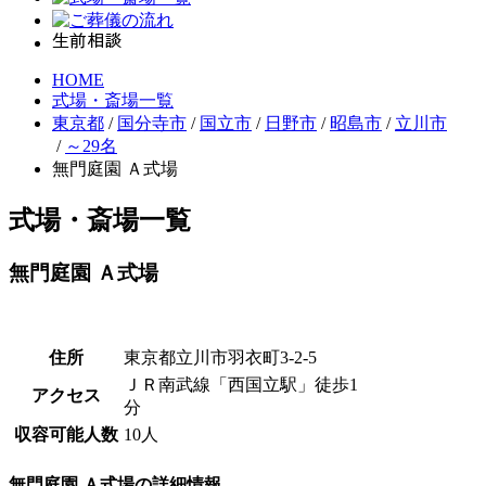
HOME
式場・斎場一覧
東京都
/
国分寺市
/
国立市
/
日野市
/
昭島市
/
立川市
/
～29名
無門庭園 Ａ式場
式場・斎場一覧
無門庭園 Ａ式場
住所
東京都立川市羽衣町3-2-5
ＪＲ南武線「西国立駅」徒歩1
アクセス
分
収容可能人数
10人
無門庭園 Ａ式場の詳細情報