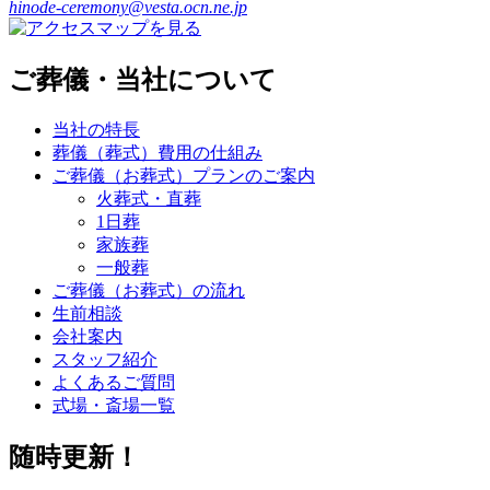
hinode-ceremony@vesta.ocn.ne.jp
ご葬儀・当社について
当社の特長
葬儀（葬式）費用の仕組み
ご葬儀（お葬式）プランのご案内
火葬式・直葬
1日葬
家族葬
一般葬
ご葬儀（お葬式）の流れ
生前相談
会社案内
スタッフ紹介
よくあるご質問
式場・斎場一覧
随時更新！