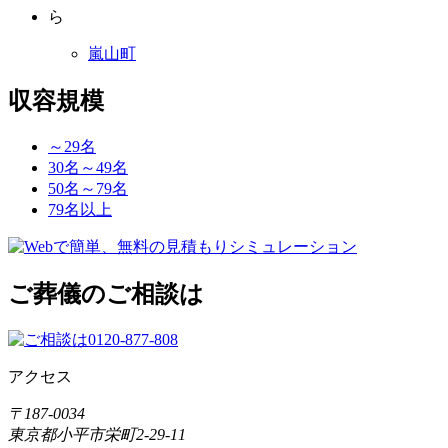
ら
嵐山町
収容規模
～29名
30名～49名
50名～79名
79名以上
ご葬儀のご相談は
アクセス
〒187-0034
東京都小平市栄町2-29-11