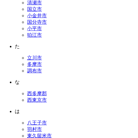
清瀬市
国立市
小金井市
国分寺市
小平市
狛江市
た
立川市
多摩市
調布市
な
西多摩郡
西東京市
は
八王子市
羽村市
東久留米市