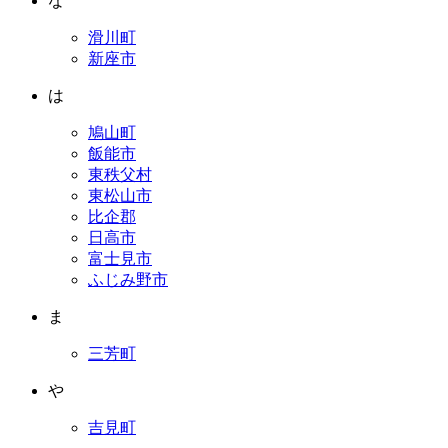
な
滑川町
新座市
は
鳩山町
飯能市
東秩父村
東松山市
比企郡
日高市
富士見市
ふじみ野市
ま
三芳町
や
吉見町