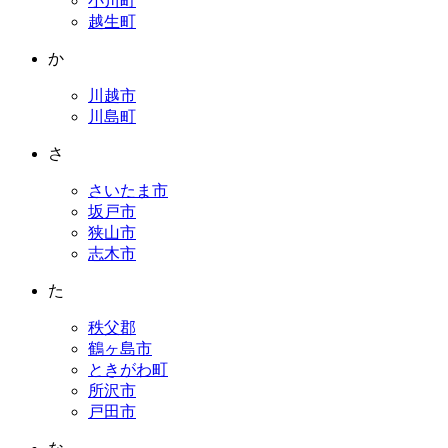
小川町
越生町
か
川越市
川島町
さ
さいたま市
坂戸市
狭山市
志木市
た
秩父郡
鶴ヶ島市
ときがわ町
所沢市
戸田市