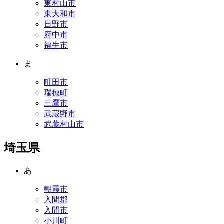
東村山市
東大和市
日野市
府中市
福生市
ま
町田市
瑞穂町
三鷹市
武蔵野市
武蔵村山市
埼玉県
あ
朝霞市
入間郡
入間市
小川町