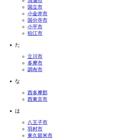
清瀬市
国立市
小金井市
国分寺市
小平市
狛江市
た
立川市
多摩市
調布市
な
西多摩郡
西東京市
は
八王子市
羽村市
東久留米市