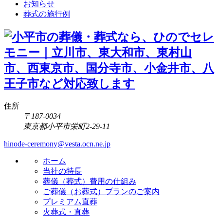
お知らせ
葬式の施行例
住所
〒187-0034
東京都小平市栄町2-29-11
hinode-ceremony@vesta.ocn.ne.jp
ホーム
当社の特長
葬儀（葬式）費用の仕組み
ご葬儀（お葬式）プランのご案内
プレミアム直葬
火葬式・直葬