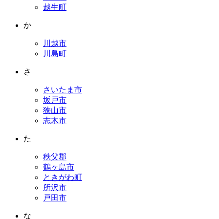
越生町
か
川越市
川島町
さ
さいたま市
坂戸市
狭山市
志木市
た
秩父郡
鶴ヶ島市
ときがわ町
所沢市
戸田市
な