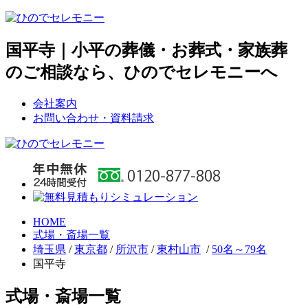
国平寺｜小平の葬儀・お葬式・家族葬
のご相談なら、ひのでセレモニーへ
会社案内
お問い合わせ・資料請求
HOME
式場・斎場一覧
埼玉県
/
東京都
/
所沢市
/
東村山市
/
50名～79名
国平寺
式場・斎場一覧