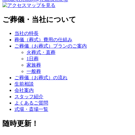
ご葬儀・当社について
当社の特長
葬儀（葬式）費用の仕組み
ご葬儀（お葬式）プランのご案内
火葬式・直葬
1日葬
家族葬
一般葬
ご葬儀（お葬式）の流れ
生前相談
会社案内
スタッフ紹介
よくあるご質問
式場・斎場一覧
随時更新！