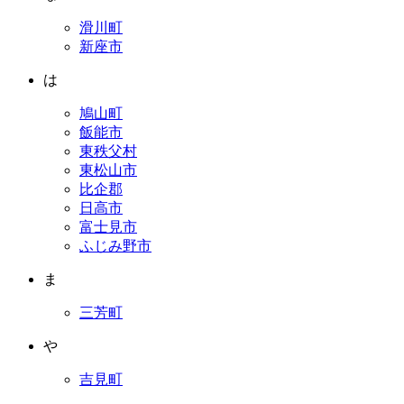
滑川町
新座市
は
鳩山町
飯能市
東秩父村
東松山市
比企郡
日高市
富士見市
ふじみ野市
ま
三芳町
や
吉見町