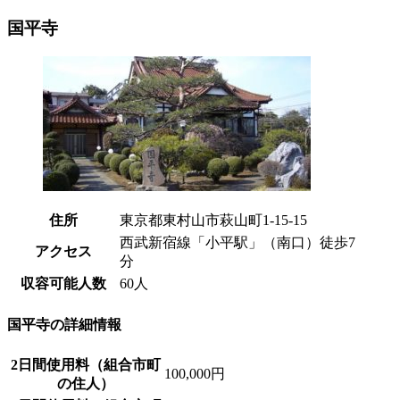
国平寺
住所
東京都東村山市萩山町1-15-15
西武新宿線「小平駅」（南口）徒歩7
アクセス
分
収容可能人数
60人
国平寺の詳細情報
2日間使用料（組合市町
100,000円
の住人）