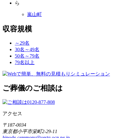
ら
嵐山町
収容規模
～29名
30名～49名
50名～79名
79名以上
ご葬儀のご相談は
アクセス
〒187-0034
東京都小平市栄町2-29-11
hinode-ceremony@vesta.ocn.ne.jp