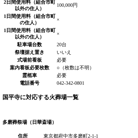
2日間使用料（組合市町
100,000円
以外の住人）
1日間使用料（組合市町
×
の住人）
1日間使用料（組合市町
×
以外の住人）
駐車場台数
20台
祭壇据え置き
いいえ
式場前看板
必要
案内看板必要枚数
○（枚数は不明）
霊柩車
必要
電話番号
042-342-0801
国平寺に対応する火葬場一覧
多磨葬祭場（日華斎場）
住所
東京都府中市多磨町2-1-1